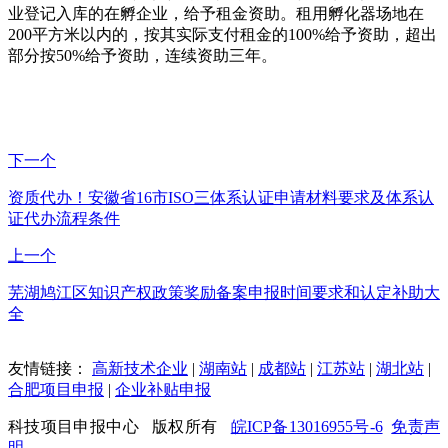
业登记入库的在孵企业，给予租金资助。租用孵化器场地在
200平方米以内的，按其实际支付租金的100%给予资助，超出
部分按50%给予资助，连续资助三年。
下一个
资质代办！安徽省16市ISO三体系认证申请材料要求及体系认
证代办流程条件
上一个
芜湖鸠江区知识产权政策奖励备案申报时间要求和认定补助大
全
友情链接：
高新技术企业
|
湖南站
|
成都站
|
江苏站
|
湖北站
|
合肥项目申报
|
企业补贴申报
科技项目申报中心 版权所有
皖ICP备13016955号-6
免责声
明